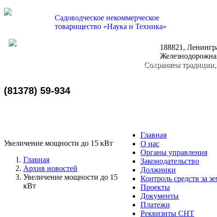
Садоводческое некоммерческое
товарищество «Наука и Техника»
188821, Ленингра
nauka-tehnika@bk.ru
Железнодорожная
Сохраняем традиции,
(81378) 59-934
Главная
Увеличение мощности до 15 кВт
О нас
Органы управления
Главная
Законодательство
Архив новостей
Должники
Увеличение мощности до 15
Контроль средств за з
кВт
Проекты
Документы
Платежи
Реквизиты СНТ