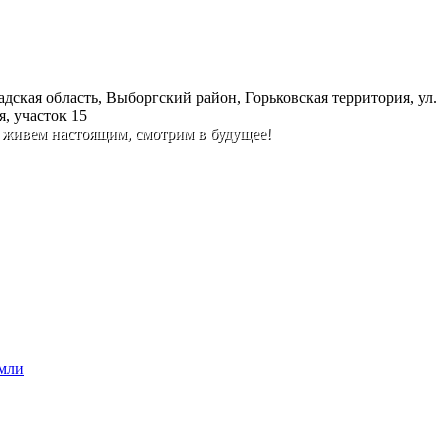
дская область, Выборгский район, Горьковская территория, ул.
, участок 15
 живем настоящим, смотрим в будущее!
емли