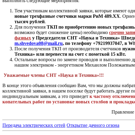
выполнить следующие мероприятия:
Тем участникам коллективной заявки, которые имеют о
новые трехфазные счетчики марки РиМ 489.ХХ
. Орие
тысяч рублей
.
Для получения
ТКП по приобретению новых трехфазны
возможно будет снижение цены) необходимо
срочно запи
фазных
у Председателя СНТ «Наука и Техника» Шведо
m.
shvedova08@
mail.
ru
, по телефону +79219937047, в
Wh
После получения ТКП от производителя счетчиков
нужно
Техника» или перевести на счет с пометкой 15 кВт.
Остальные вопросы по замене проводов и выполнению др
нашим электриком - энергетиком Михаилом Полежаевым
Уважаемые члены СНТ «Наука и Техника»!!!
В конце этого объявления сообщаю Вам, что мы должны набрать
коллективной заявки, в нашем поселке будут работать другие
индивидуальным заявкам, а это приведет
к частому отключен
копательных работ по установке новых столбов и прокладк
Правление
Передача электрических сетей
Открытие дачного сезона