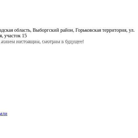
дская область, Выборгский район, Горьковская территория, ул.
, участок 15
 живем настоящим, смотрим в будущее!
емли