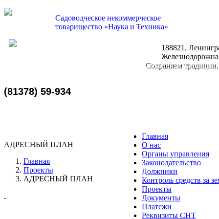
Садоводческое некоммерческое
товарищество «Наука и Техника»
188821, Ленингра
nauka-tehnika@bk.ru
Железнодорожная
Сохраняем традиции,
(81378) 59-934
Главная
АДРЕСНЫЙ ПЛАН
О нас
Органы управления
Главная
Законодательство
Проекты
Должники
АДРЕСНЫЙ ПЛАН
Контроль средств за з
Проекты
Документы
Платежи
Реквизиты СНТ